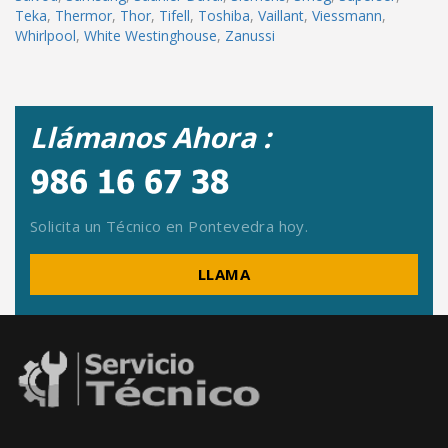
Teka
,
Thermor
,
Thor
,
Tifell
,
Toshiba
,
Vaillant
,
Viessmann
,
Whirlpool
,
White Westinghouse
,
Zanussi
Llámanos Ahora :
Solicita un Técnico en Pontevedra hoy.
LLAMA