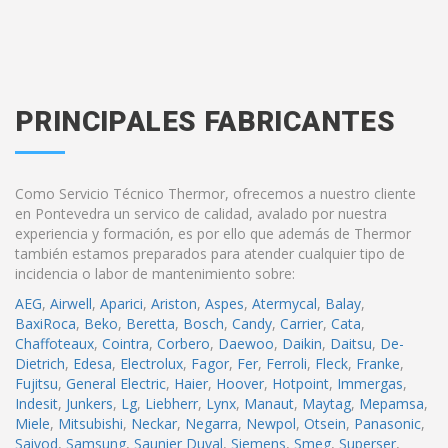
PRINCIPALES FABRICANTES
Como Servicio Técnico Thermor, ofrecemos a nuestro cliente
en Pontevedra un servico de calidad, avalado por nuestra
experiencia y formación, es por ello que además de Thermor
también estamos preparados para atender cualquier tipo de
incidencia o labor de mantenimiento sobre:
AEG
,
Airwell
,
Aparici
,
Ariston
,
Aspes
,
Atermycal
,
Balay
,
BaxiRoca
,
Beko
,
Beretta
,
Bosch
,
Candy
,
Carrier
,
Cata
,
Chaffoteaux
,
Cointra
,
Corbero
,
Daewoo
,
Daikin
,
Daitsu
,
De-
Dietrich
,
Edesa
,
Electrolux
,
Fagor
,
Fer
,
Ferroli
,
Fleck
,
Franke
,
Fujitsu
,
General Electric
,
Haier
,
Hoover
,
Hotpoint
,
Immergas
,
Indesit
,
Junkers
,
Lg
,
Liebherr
,
Lynx
,
Manaut
,
Maytag
,
Mepamsa
,
Miele
,
Mitsubishi
,
Neckar
,
Negarra
,
Newpol
,
Otsein
,
Panasonic
,
Saivod
,
Samsung
,
Saunier Duval
,
Siemens
,
Smeg
,
Superser
,